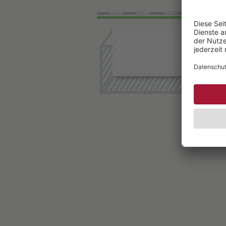
Parkdeck unter der ges
9 Aufzüge direkt ins E