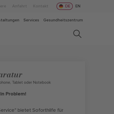
iere
Anfahrt
Kontakt
DE
EN
staltungen
Services
Gesundheitszentrum
aratur
rtphone, Tablet oder Notebook
in Problem!
rvice“ bietet Soforthilfe für