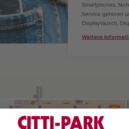
Smartphones, Not
Service gehören u
Displaytausch, Dis
Weitere Informat