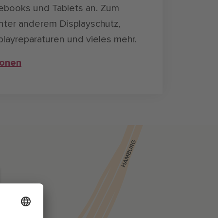
ebooks und Tablets an. Zum
nter anderem Displayschutz,
playreparaturen und vieles mehr.
ionen