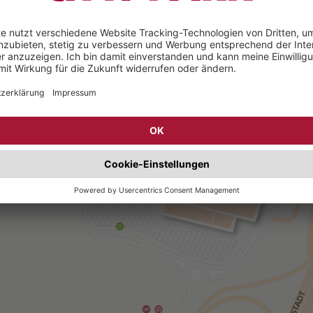
amten Mall
G und OG