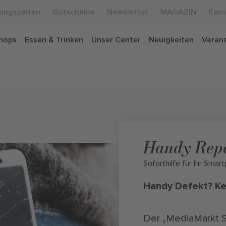
ungszeiten
Gutscheine
Newsletter
MAGAZIN
Karr
hops
Essen & Trinken
Unser Center
Neuigkeiten
Veran
Handy Rep
Soforthilfe für Ihr Sma
Handy Defekt? Ke
Der „MediaMarkt Se