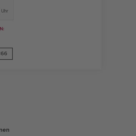
 Uhr
N:
866
onen