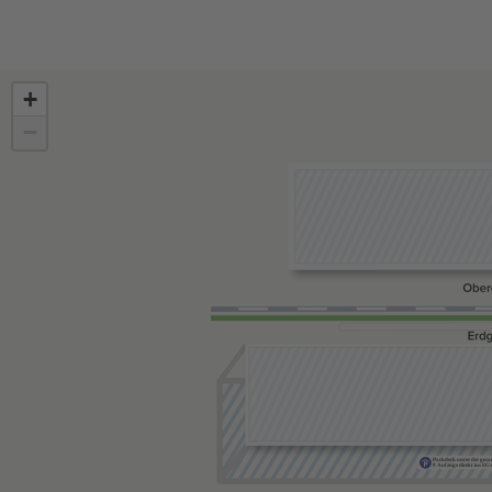
+
−
Parkdeck unter der ges
9 Aufzüge direkt ins E