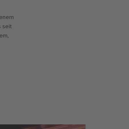
obenem
 seit
lem,