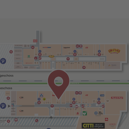
amten Mall
G und OG