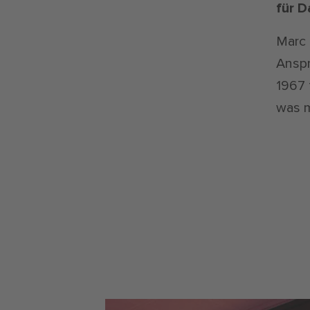
für 
Marc 
Anspr
1967 
was m