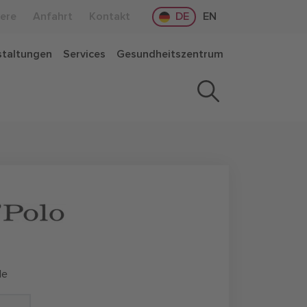
iere
Anfahrt
Kontakt
DE
EN
staltungen
Services
Gesundheitszentrum
de