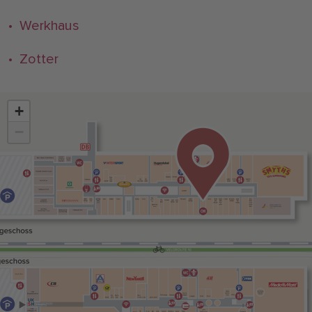
• Werkhaus
• Zotter
+
−