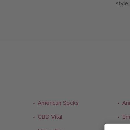
style,
• American Socks
• An
• CBD Vital
• Em