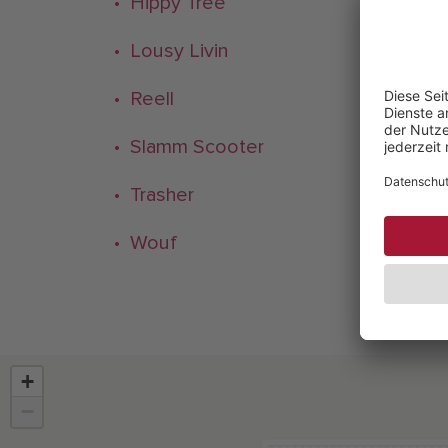
• Hippy Tree
• Kra
• Lousy Livin
• Mi
• Reell
• Rio
• Slamm Scooter
• Spi
• Trasher
• Uc
• Wouf
• És
+
−