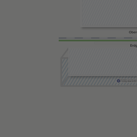
Parkdeck unter der ges
9 Aufzüge direkt ins E