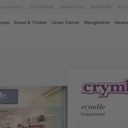
ungszeiten
Gutscheine
Newsletter
MAGAZIN
Karr
hops
Essen & Trinken
Unser Center
Neuigkeiten
Veran
crymble
Department