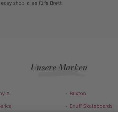
 easy shop, alles für's Brett
Unsere Marken
ny-X
• Brixton
erica
• Enuff Skateboards