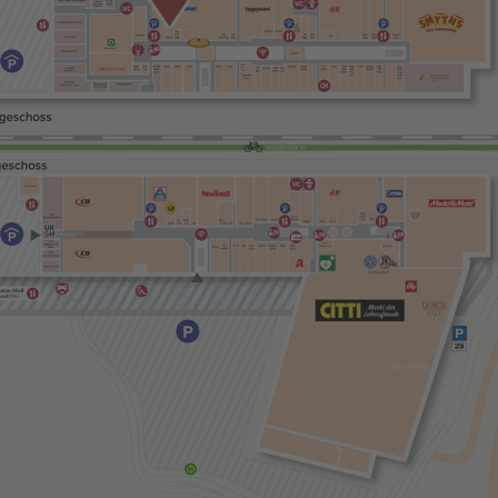
amten Mall
G und OG