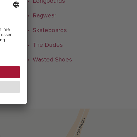
• Longboards
• Ragwear
• Skateboards
• The Dudes
• Wasted Shoes