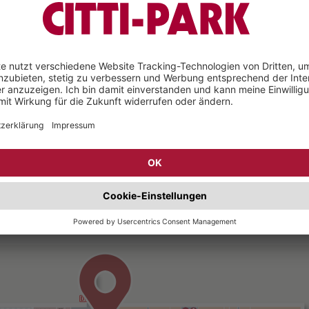
silnikoff
• Lefrik
ndless Longboards
• Mr. Lacy
 Roller
• SFR Rollschuhe
ral
• Stunt Scooter
on Acrobatics
• Van One