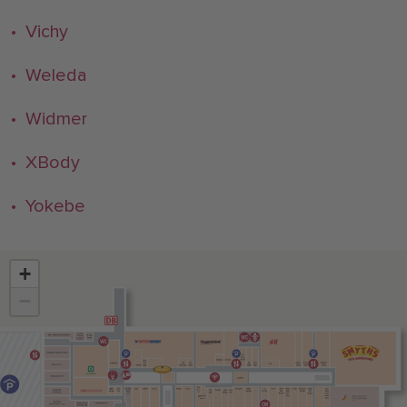
• Vichy
• Weleda
• Widmer
• XBody
• Yokebe
+
−